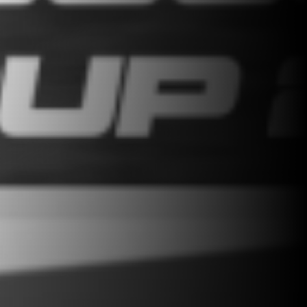
nal Soccer Cup à Barcelone, Espagne
6 juin
- FUTSALOU INTERN